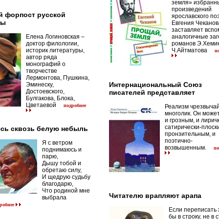
земля» избранн
произведений
й форпост русской
ярославского по
ры
Евгения Чеканов
заставляет вспо
Елена Логиновская –
аналогичные заг
доктор филологии,
романов Э.Хемин
историк литературы,
Ч.Айтматова
п
автор ряда
монографий о
творчестве
Лермонтова, Пушкина,
Интернациональный Союз
Эминеску,
Достоевского,
писателей представляет
Булгакова, Блока,
Цветаевой
подробнее
Реализм чрезвыча
многолик. Он може
и грозным, и лирич
сатирически-плоск
сь сквозь белую небыль
пронзительным, и
поэтично-
Я с ветром
возвышенным.
по
поднимаюсь и
парю,
Дышу тобой и
обретаю силу,
И щедрую судьбу
благодарю,
Что родиной мне
Читателю врапляют арапа
выбрала
робнее
Если переписать 
бы в строку, не в 