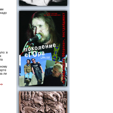
ами
 надо
упо: в
х
ла
бному
тарте
ва ли