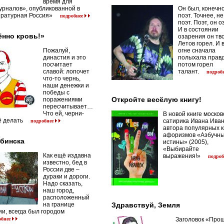
время для
урналов», опубликованной в
Он был, конечно
ературная Россия»
поэт. Точнее, не
подробнее
поэт. Поэт, он о
И в состоянии
нно кровь!»
озарения он тво
Летов горел. И 
Пожалуй,
огне сначала
династия и это
полыхала правд
посчитает
потом горел
славой: лопочет
талант.
подроб
что-то чернь,
наши денежки и
победы с
Откройте весёлую книгу!
поражениями
пересчитывает…
Что ей, черни-
В новой книге москов
ё делать
сатирика Ивана Иван
подробнее
автора популярных к
афоризмов «Азбучн
бинска
истины» (2005),
«Выбирайте
Как ещё издавна
выражения!»
подроб
известно, бед в
России две –
дураки и дороги.
Надо сказать,
наш город,
расположенный
на границе
Здравствуй, Земля
и, всегда был городом
обнее
Заголовок «Про