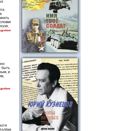
ых
эта
а
мнить
оловки
гуэя,
одробнее
йно
т быть
ным, и
им,
дробнее
хотя
столбик