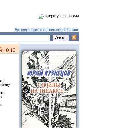
е
те!
 начну
не
то
е