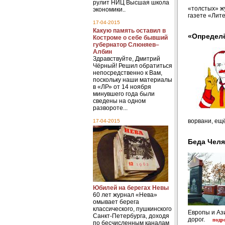
рулит НИЦ Высшая школа
«толстых» ж
экономики..
газете «Лит
17-04-2015
Какую память оставил в
«Определё
Костроме о себе бывший
губернатор Слюняев–
Албин
Здравствуйте, Дмитрий
Чёрный! Решил обратиться
непосредственно к Вам,
поскольку наши материалы
в «ЛР» от 14 ноября
минувшего года были
сведены на одном
развороте...
ворвани, ещ
17-04-2015
Беда Челя
Юбилей на берегах Невы
60 лет журнал «Нева»
омывает берега
классического, пушкинского
Европы и Ази
Санкт-Петербурга, доходя
дорог.
подр
по бесчисленным каналам