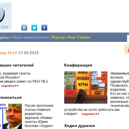
урсы
Наши мероприятия
Журнал Мир Севера
|
|
омер №14
17.04.2015
наших читателей
Конференция
е, редакция газеты
Уважаемы
ая Россия»!
коллеги,
ом увидел сюжет по РЕН-ТВ о
здравствуй
Позвольте,
подробнее
издалека.
Кто из нас 
спокоиться
замечал, ч
различные
После прочтения
технически
статьи главного
устройства не хотят работать как
редактора
следует
подробнее
журнала «Роман-
газета» Юрия
Ходил дурачок
Козлова «Худое»