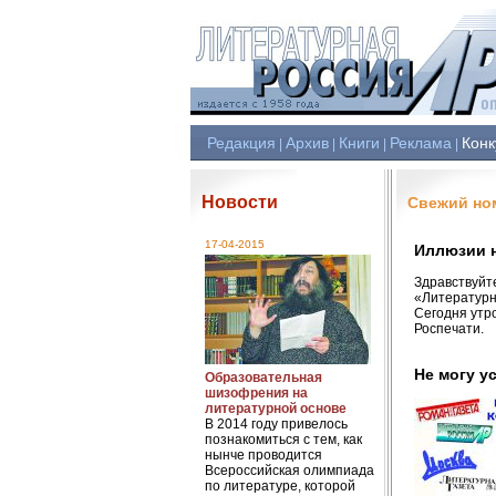
Редакция
Архив
Книги
Реклама
Конк
|
|
|
|
Новости
Свежий н
17-04-2015
Иллюзии 
Здравствуйт
«Литературн
Сегодня утр
Роспечати.
Не могу у
Образовательная
шизофрения на
литературной основе
В 2014 году привелось
познакомиться с тем, как
нынче проводится
Всероссийская олимпиада
по литературе, которой