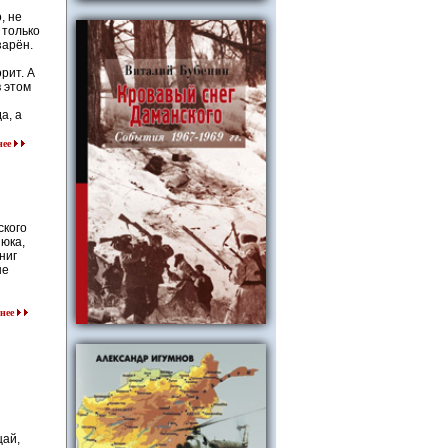
, не
 только
зарён.
рит. А
в этом
а, а
нее
ского
юка,
ниг
ые
нее
щай,