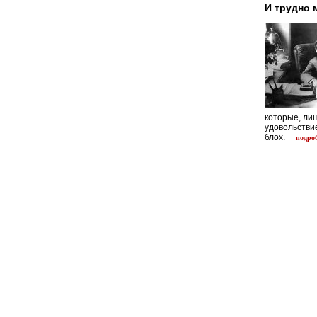
И трудно 
которые, лиш
удовольствие
блох.
подро