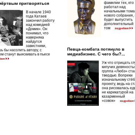
фамилии тех, кто
мёртвым притворяться
работал над
начальными том
В начале 1940
нового собрания,
года Катаев
будет выпустить
закончил работу
дополнительный
над комедией
том
подробнее
«Домик». Он
понимал, что
наверняка
найдутся
завистники,
Певца-комбата потянуло в
ь бы насолить автору, с
медиабизнес. С чего бы?...
м станут выискивать в пьесе
бнее
Уж что отрицать гл
кипучих девяносты
группа «Любэ» ста
твердью. Вопреки
изначальному стё
проекту, ведь на с
она рисовалась ед
не карикатурой на
казарменный
«совок»
подробнее