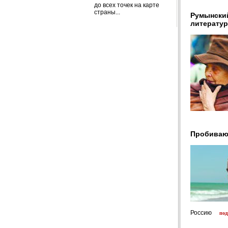
до всех точек на карте
страны...
Румынски
литерату
Пробиваю
Россию
под